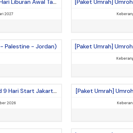
[Paket Umrah] Umroh Plus Thaif 9 Hari Liburan Awal Tahun Start Jakarta
ri 2027
Keberang
 - Palestine - Jordan)
Keberang
[Paket Umrah] Umroh Plus Thailand 9 Hari Start Jakarta Liburan Akhir Tahun
[Paket Umrah] Umroh 
ber 2026
Keberan