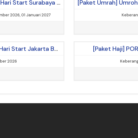
[Paket Umrah] Umroh Plus Turki 16 Hari Start Surabaya Liburan Akhir Tahun
ber 2026, 01 Januari 2027
Keberan
[Paket Umrah] Umroh Plus Thaif 11 Hari Start Jakarta By Oman Air
[Paket Haji] PO
ber 2026
Keberang