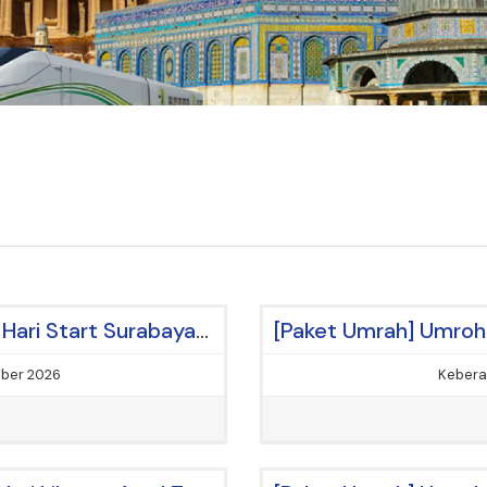
[Paket Umrah] Umroh Plus Thaif 12 Hari Start Surabaya By Garuda
mber 2026
Kebera