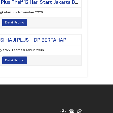
[Paket Umrah] Umroh Plus Thaif 12 Hari Start Jakarta By Saudia Airlines
gkatan : 02 November 2026
Detail Promo
RSI HAJI PLUS - DP BERTAHAP
katan : Estimasi Tahun 2036
Detail Promo